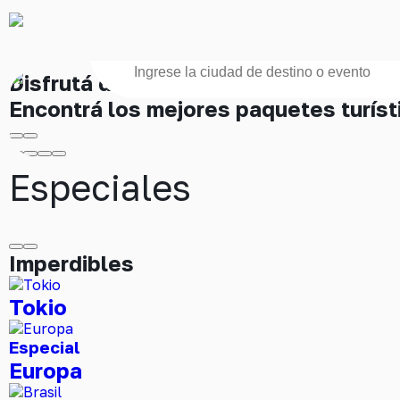
Encontrá los mejores paquet
Ciudad de destino o evento
¿No sabés a dó
Inspirate
Disfrutá de los mejores destinos
Encontrá los mejores paquetes turíst
Especiales
Imperdibles
Tokio
Especial
Europa