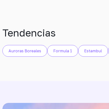
Tendencias
Auroras Boreales
Formula 1
Estambul