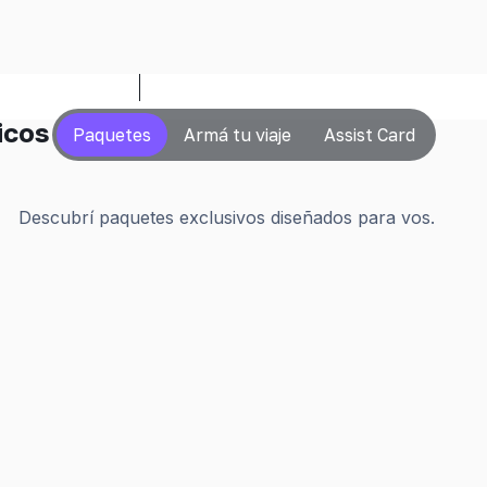
es turísticos
nde viajar?
¿Cuando viajás?
icos
Paquetes
Armá tu viaje
Assist Card
Descubrí paquetes exclusivos diseñados para vos.