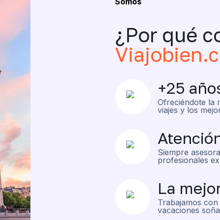
Somos
¿Por qué c
Viajobien.
+25 año
Ofreciéndote la 
viajes y los mejo
Atenció
Siempre asesora
profesionales ex
La mejor
Trabajamos con 
vacaciones soña