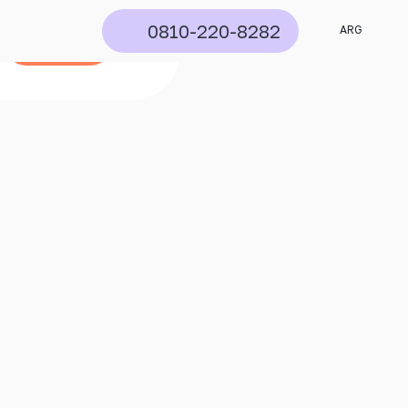
0810-220-8282
ARG
Buscar